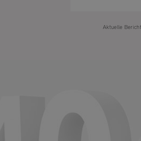
Einige
funkti
unbedi
Aktuelle Berich
nützli
können
die Co
anpass
Impre
U
D
b
A
D
O