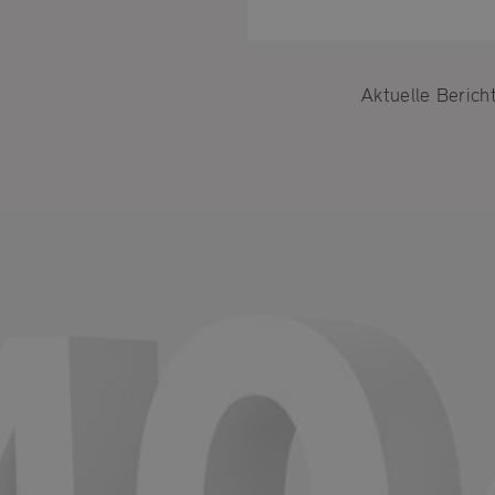
Einige
funkti
unbedi
Aktuelle Berich
nützli
können
die Co
anpass
Impre
U
D
b
A
D
O