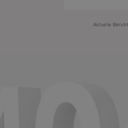
Einige
funkti
unbedi
Aktuelle Berich
nützli
können
die Co
anpass
Impre
U
D
b
A
D
O