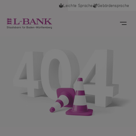
Leichte Sprache
Gebärdensprache
deswegen für Sie nützlich, auch die anderen
Cookies zu aktivieren. Sie können Ihre Einwilligung
jederzeit widerrufen, indem Sie die Cookie-
Einstellungen im Footer unter "Cookies" anpassen.
Impressum
Datenschutz
Unbedingt notwendige Cookies
Diese Cookies sind wichtig, damit Sie sich auf der Website
bewegen und ihre Funktionen nutzen können.
+
Mehr
Analytische Cookies
Diese Cookies liefern uns anonyme Nutzungsstatistiken zur
Optimierung unserer Website.
+
Mehr
Auswahl übernehmen
Alle auswählen