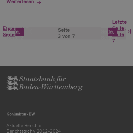
Weiterlesen
Letzte
Vorherige
Nächste
Erste
Seite,
Seite
Seite,
Seite,
Seite
Seite
3 von 7
Seite 2
Seite 4
7
Staatsbank für
Baden-Württemberg
Konjunktur-BW
Aktuelle Berichte
Berichtsarchiv 2012-2024